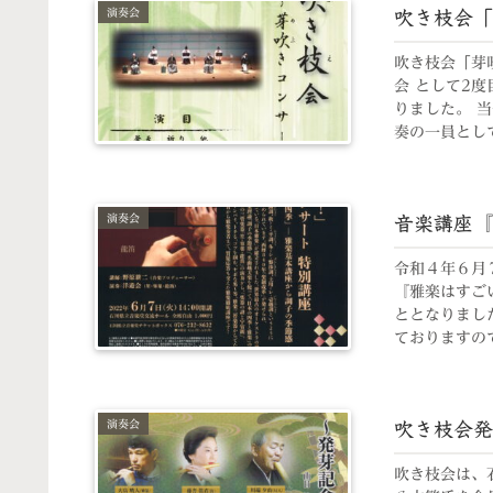
演奏会
吹き枝会「
吹き枝会「芽
会 として2
りました。 
奏の一員とし
す。
演奏会
音楽講座『
令和４年６月
『雅楽はすご
ととなりまし
ておりますの
演奏会
吹き枝会発
吹き枝会は、