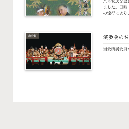
八木繁氏を会
ました。日時：
の流行により、
未分類
演奏会のお
当会所属会員