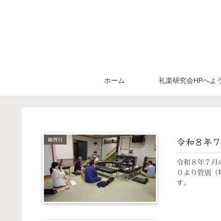
ホーム
礼楽研究会HPへよ
練習日
令和８年７
令和８年７月の
０より管別（
す。