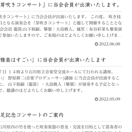
芽吹きコンサート」に当会会員が出演いたします。
吹きコンサート」に当会会員が出演いたします。 この度、 吹き枝
度目となる演奏会を『芽吹きコンサート』と題して開催することとな
当会会員 龍笛:山下裕嗣、篳篥：大畠暁人、鳳笙：布谷彩菜も雅楽演
て参加いたしますので、ご来場のほどよろしくお願い申し上げま
2022.06.08
雅楽はすごい』に当会会員が出演いたします
７日 １４時より石川県立音楽堂交流ホールにて行われる講座、
い』 野原耕二(音楽プロデューサー)講師 に当会会員が出演するこ
た。 山下裕嗣（龍笛）・大畠暁人（篳篥）が演奏する予定となっ
で、聴講のほどよろしくお願い申し上げます。
2022.05.09
足記念コンサートのご案内
石川県内の竹を使った吹奏楽器の普及・交流を目的として笛奏者の